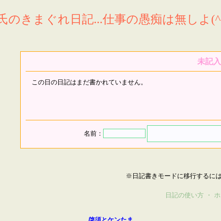
氏のきまぐれ日記...仕事の愚痴は無しよ(^^
未記入
この日の日記はまだ書かれていません。
名前：
※日記書きモードに移行するに
日記の使い方
・
ホ
啓須とケンたま