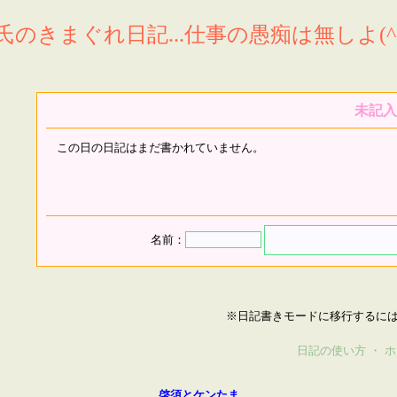
氏のきまぐれ日記...仕事の愚痴は無しよ(^^
未記入
この日の日記はまだ書かれていません。
名前：
※日記書きモードに移行するに
日記の使い方
・
ホ
啓須とケンたま