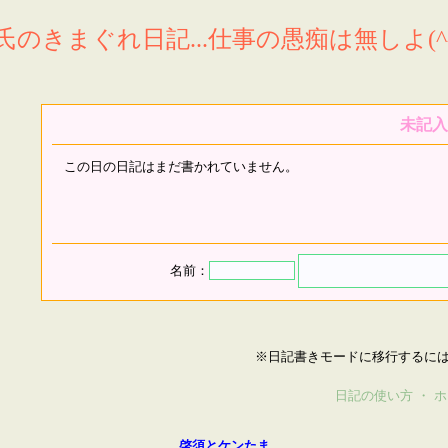
氏のきまぐれ日記...仕事の愚痴は無しよ(^^
未記入
この日の日記はまだ書かれていません。
名前：
※日記書きモードに移行するに
日記の使い方
・
ホ
啓須とケンたま