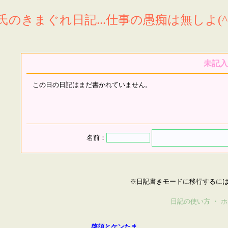
氏のきまぐれ日記...仕事の愚痴は無しよ(^^
未記入
この日の日記はまだ書かれていません。
名前：
※日記書きモードに移行するに
日記の使い方
・
ホ
啓須とケンたま