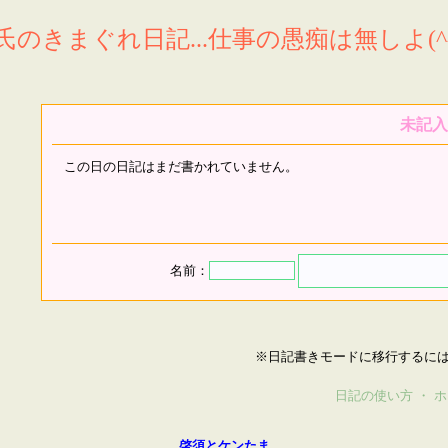
氏のきまぐれ日記...仕事の愚痴は無しよ(^^
未記入
この日の日記はまだ書かれていません。
名前：
※日記書きモードに移行するに
日記の使い方
・
ホ
啓須とケンたま