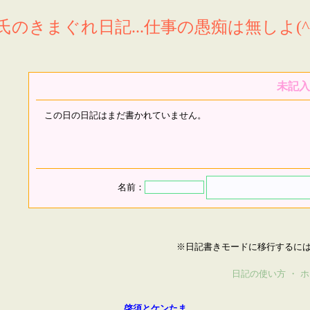
氏のきまぐれ日記...仕事の愚痴は無しよ(^^
未記入
この日の日記はまだ書かれていません。
名前：
※日記書きモードに移行するに
日記の使い方
・
ホ
啓須とケンたま