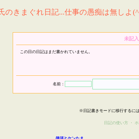
氏のきまぐれ日記...仕事の愚痴は無しよ(^^
未記入
この日の日記はまだ書かれていません。
名前：
※日記書きモードに移行するに
日記の使い方
・
ホ
啓須とケンたま