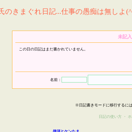
氏のきまぐれ日記...仕事の愚痴は無しよ(^^
未記入
この日の日記はまだ書かれていません。
名前：
※日記書きモードに移行するに
日記の使い方
・
ホ
啓須とケンたま