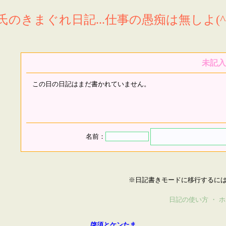
氏のきまぐれ日記...仕事の愚痴は無しよ(^^
未記入
この日の日記はまだ書かれていません。
名前：
※日記書きモードに移行するに
日記の使い方
・
ホ
啓須とケンたま