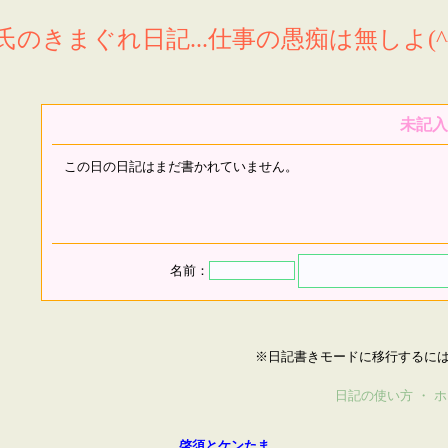
氏のきまぐれ日記...仕事の愚痴は無しよ(^^
未記入
この日の日記はまだ書かれていません。
名前：
※日記書きモードに移行するに
日記の使い方
・
ホ
啓須とケンたま