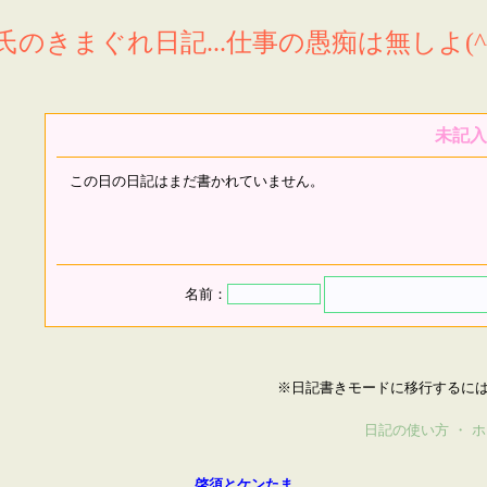
氏のきまぐれ日記...仕事の愚痴は無しよ(^^
未記入
この日の日記はまだ書かれていません。
名前：
※日記書きモードに移行するに
日記の使い方
・
ホ
啓須とケンたま