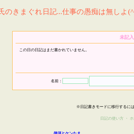
氏のきまぐれ日記...仕事の愚痴は無しよ(^^
未記入
この日の日記はまだ書かれていません。
名前：
※日記書きモードに移行するに
日記の使い方
・
ホ
啓須とケンたま