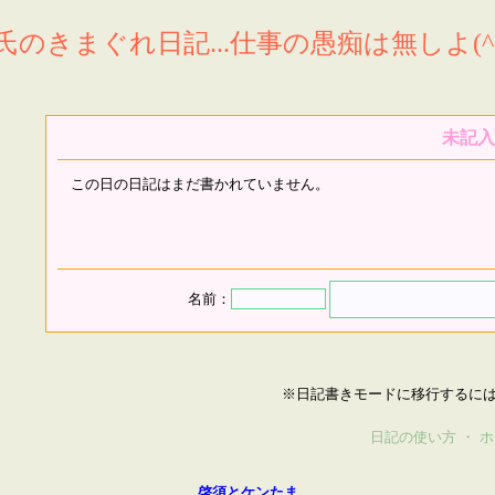
氏のきまぐれ日記...仕事の愚痴は無しよ(^^
未記入
この日の日記はまだ書かれていません。
名前：
※日記書きモードに移行するに
日記の使い方
・
ホ
啓須とケンたま