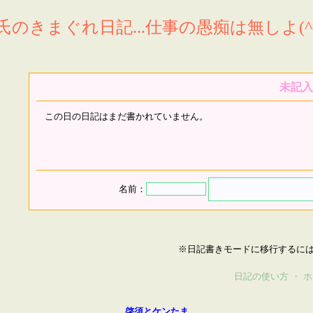
氏のきまぐれ日記...仕事の愚痴は無しよ(^^
未記入
この日の日記はまだ書かれていません。
名前：
※日記書きモードに移行するに
日記の使い方
・
ホ
啓須とケンたま