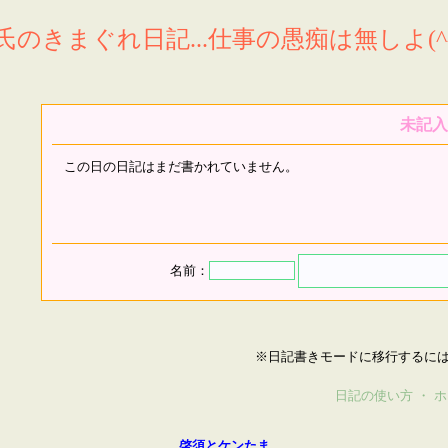
氏のきまぐれ日記...仕事の愚痴は無しよ(^^
未記入
この日の日記はまだ書かれていません。
名前：
※日記書きモードに移行するに
日記の使い方
・
ホ
啓須とケンたま