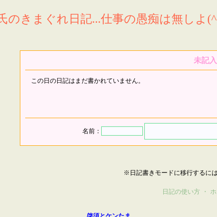
氏のきまぐれ日記...仕事の愚痴は無しよ(^^
未記入
この日の日記はまだ書かれていません。
名前：
※日記書きモードに移行するに
日記の使い方
・
ホ
啓須とケンたま