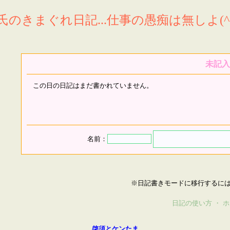
氏のきまぐれ日記...仕事の愚痴は無しよ(^^
未記入
この日の日記はまだ書かれていません。
名前：
※日記書きモードに移行するに
日記の使い方
・
ホ
啓須とケンたま