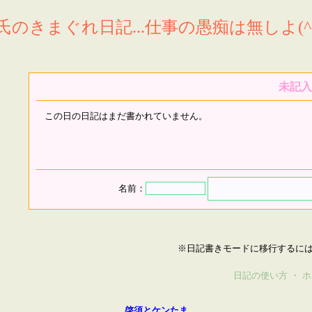
氏のきまぐれ日記...仕事の愚痴は無しよ(^^
未記入
この日の日記はまだ書かれていません。
名前：
※日記書きモードに移行するに
日記の使い方
・
ホ
啓須とケンたま