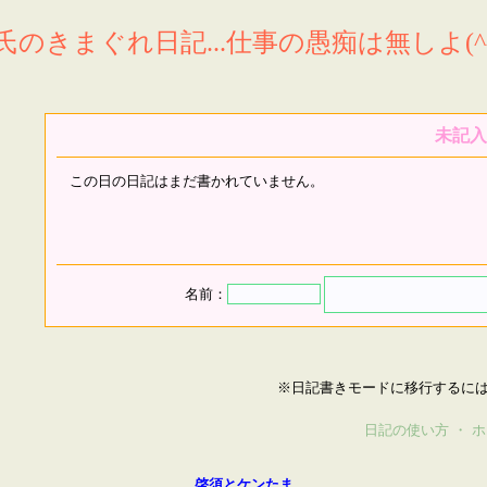
氏のきまぐれ日記...仕事の愚痴は無しよ(^^
未記入
この日の日記はまだ書かれていません。
名前：
※日記書きモードに移行するに
日記の使い方
・
ホ
啓須とケンたま