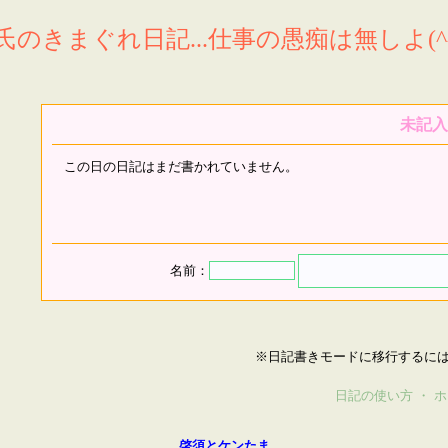
氏のきまぐれ日記...仕事の愚痴は無しよ(^^
未記入
この日の日記はまだ書かれていません。
名前：
※日記書きモードに移行するに
日記の使い方
・
ホ
啓須とケンたま