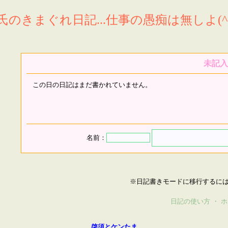
氏のきまぐれ日記...仕事の愚痴は無しよ(^^
未記入
この日の日記はまだ書かれていません。
名前：
※日記書きモードに移行するに
日記の使い方
・
ホ
啓須とケンたま