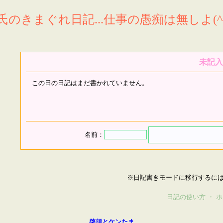
氏のきまぐれ日記...仕事の愚痴は無しよ(^^
未記入
この日の日記はまだ書かれていません。
名前：
※日記書きモードに移行するに
日記の使い方
・
ホ
啓須とケンたま