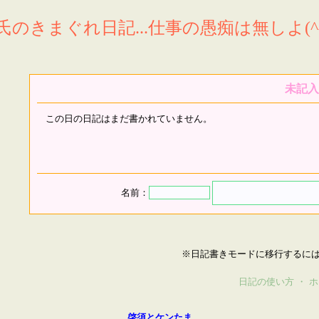
氏のきまぐれ日記...仕事の愚痴は無しよ(^^
未記入
この日の日記はまだ書かれていません。
名前：
※日記書きモードに移行するに
日記の使い方
・
ホ
啓須とケンたま