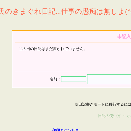
氏のきまぐれ日記...仕事の愚痴は無しよ(^^
未記入
この日の日記はまだ書かれていません。
名前：
※日記書きモードに移行するに
日記の使い方
・
ホ
啓須とケンたま