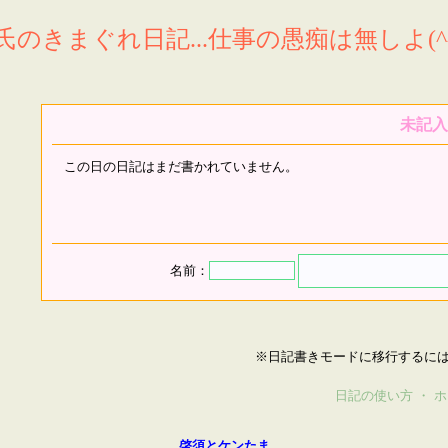
氏のきまぐれ日記...仕事の愚痴は無しよ(^^
未記入
この日の日記はまだ書かれていません。
名前：
※日記書きモードに移行するに
日記の使い方
・
ホ
啓須とケンたま