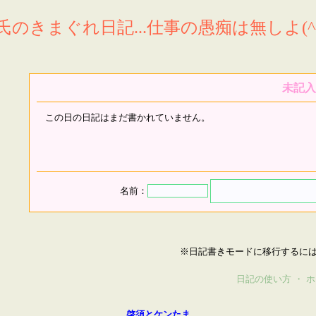
氏のきまぐれ日記...仕事の愚痴は無しよ(^^
未記入
この日の日記はまだ書かれていません。
名前：
※日記書きモードに移行するに
日記の使い方
・
ホ
啓須とケンたま