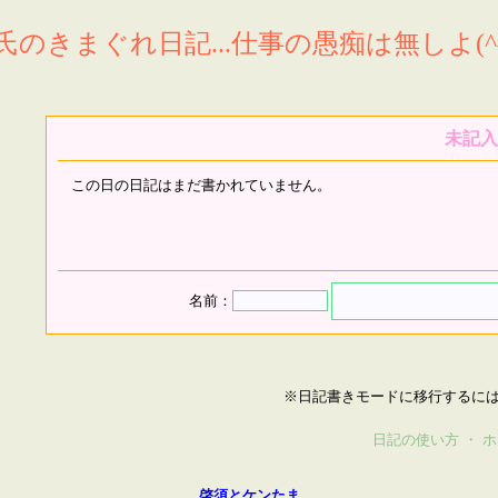
氏のきまぐれ日記...仕事の愚痴は無しよ(^^
未記入
この日の日記はまだ書かれていません。
名前：
※日記書きモードに移行するに
日記の使い方
・
ホ
啓須とケンたま