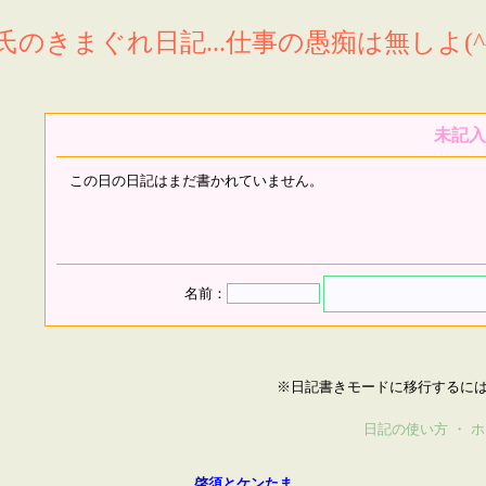
氏のきまぐれ日記...仕事の愚痴は無しよ(^^
未記入
この日の日記はまだ書かれていません。
名前：
※日記書きモードに移行するに
日記の使い方
・
ホ
啓須とケンたま