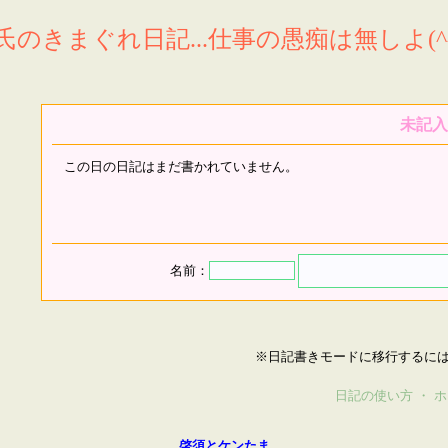
氏のきまぐれ日記...仕事の愚痴は無しよ(^^
未記入
この日の日記はまだ書かれていません。
名前：
※日記書きモードに移行するに
日記の使い方
・
ホ
啓須とケンたま