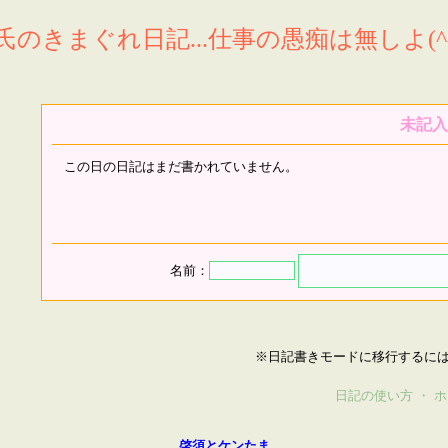
氏のきまぐれ日記...仕事の愚痴は無しよ(^^
未記入
この日の日記はまだ書かれていません。
名前：
※日記書きモードに移行するに
日記の使い方
・
ホ
啓須とケンたま