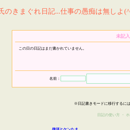
氏のきまぐれ日記...仕事の愚痴は無しよ(^^
未記入
この日の日記はまだ書かれていません。
名前：
※日記書きモードに移行するに
日記の使い方
・
ホ
啓須とケンたま