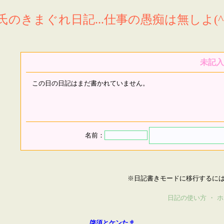
氏のきまぐれ日記...仕事の愚痴は無しよ(^^
未記入
この日の日記はまだ書かれていません。
名前：
※日記書きモードに移行するに
日記の使い方
・
ホ
啓須とケンたま