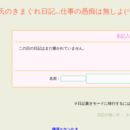
氏のきまぐれ日記...仕事の愚痴は無しよ(^^
未記入
この日の日記はまだ書かれていません。
名前：
※日記書きモードに移行するに
日記の使い方
・
ホ
啓須とケンたま