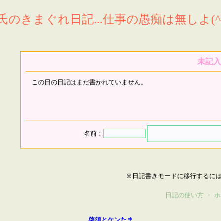
氏のきまぐれ日記...仕事の愚痴は無しよ(^^
未記入
この日の日記はまだ書かれていません。
名前：
※日記書きモードに移行するに
日記の使い方
・
ホ
啓須とケンたま