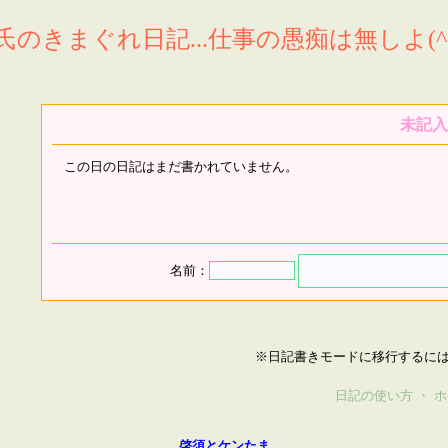
氏のきまぐれ日記...仕事の愚痴は無しよ(^^
未記入
この日の日記はまだ書かれていません。
名前：
※日記書きモードに移行するに
日記の使い方
・
ホ
啓須とケンたま