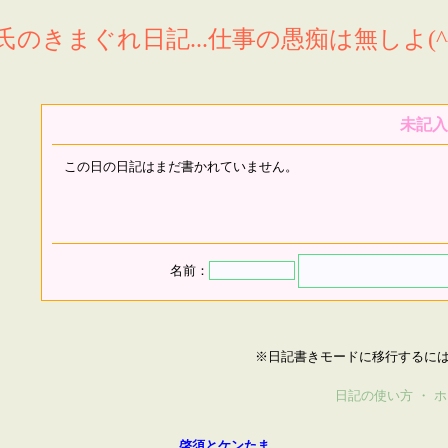
氏のきまぐれ日記...仕事の愚痴は無しよ(^^
未記入
この日の日記はまだ書かれていません。
名前：
※日記書きモードに移行するに
日記の使い方
・
ホ
啓須とケンたま