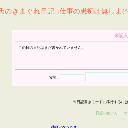
氏のきまぐれ日記...仕事の愚痴は無しよ(^^
未記入
この日の日記はまだ書かれていません。
名前：
※日記書きモードに移行するに
日記の使い方
・
ホ
啓須とケンたま