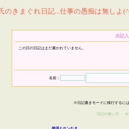
氏のきまぐれ日記...仕事の愚痴は無しよ(^^
未記入
この日の日記はまだ書かれていません。
名前：
※日記書きモードに移行するに
日記の使い方
・
ホ
啓須とケンたま