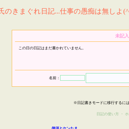
氏のきまぐれ日記...仕事の愚痴は無しよ(^^
未記入
この日の日記はまだ書かれていません。
名前：
※日記書きモードに移行するに
日記の使い方
・
ホ
啓須とケンたま