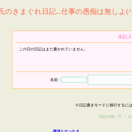
氏のきまぐれ日記...仕事の愚痴は無しよ(^^
未記入
この日の日記はまだ書かれていません。
名前：
※日記書きモードに移行するに
日記の使い方
・
ホ
啓須とケンたま