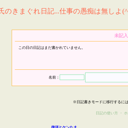
氏のきまぐれ日記...仕事の愚痴は無しよ(^^
未記入
この日の日記はまだ書かれていません。
名前：
※日記書きモードに移行するに
日記の使い方
・
ホ
啓須とケンたま