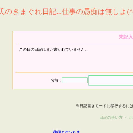
氏のきまぐれ日記...仕事の愚痴は無しよ(^^
未記入
この日の日記はまだ書かれていません。
名前：
※日記書きモードに移行するに
日記の使い方
・
ホ
啓須とケンたま