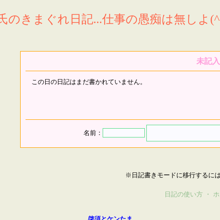
氏のきまぐれ日記...仕事の愚痴は無しよ(^^
未記入
この日の日記はまだ書かれていません。
名前：
※日記書きモードに移行するに
日記の使い方
・
ホ
啓須とケンたま