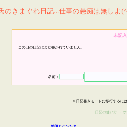
氏のきまぐれ日記...仕事の愚痴は無しよ(^^
未記入
この日の日記はまだ書かれていません。
名前：
※日記書きモードに移行するに
日記の使い方
・
ホ
啓須とケンたま