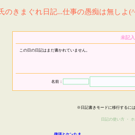
氏のきまぐれ日記...仕事の愚痴は無しよ(^^
未記入
この日の日記はまだ書かれていません。
名前：
※日記書きモードに移行するに
日記の使い方
・
ホ
啓須とケンたま