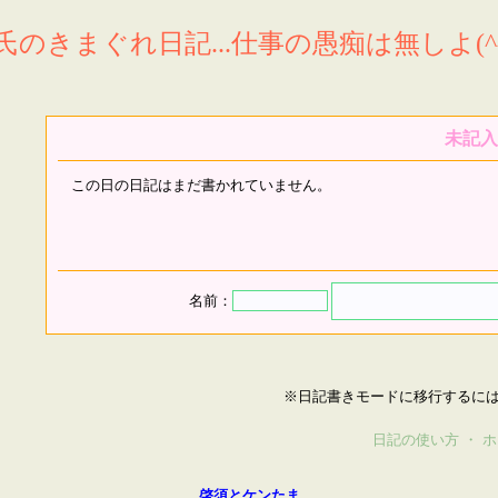
氏のきまぐれ日記...仕事の愚痴は無しよ(^^
未記入
この日の日記はまだ書かれていません。
名前：
※日記書きモードに移行するに
日記の使い方
・
ホ
啓須とケンたま