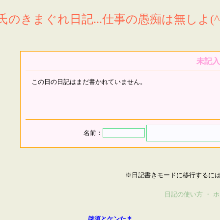
氏のきまぐれ日記...仕事の愚痴は無しよ(^^
未記入
この日の日記はまだ書かれていません。
名前：
※日記書きモードに移行するに
日記の使い方
・
ホ
啓須とケンたま