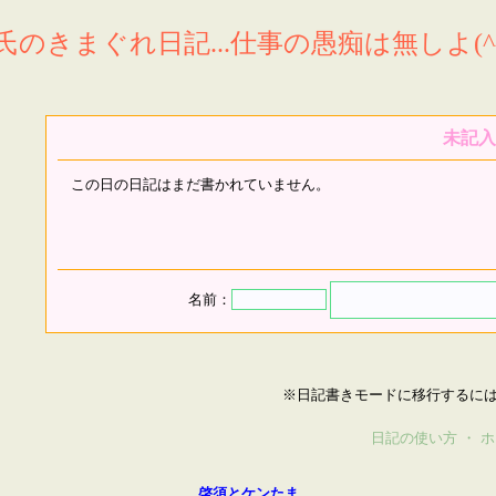
氏のきまぐれ日記...仕事の愚痴は無しよ(^^
未記入
この日の日記はまだ書かれていません。
名前：
※日記書きモードに移行するに
日記の使い方
・
ホ
啓須とケンたま