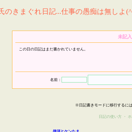
氏のきまぐれ日記...仕事の愚痴は無しよ(^^
未記入
この日の日記はまだ書かれていません。
名前：
※日記書きモードに移行するに
日記の使い方
・
ホ
啓須とケンたま