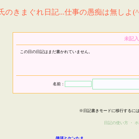
氏のきまぐれ日記...仕事の愚痴は無しよ(^^
未記入
この日の日記はまだ書かれていません。
名前：
※日記書きモードに移行するに
日記の使い方
・
ホ
啓須とケンたま